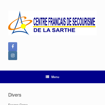
Skip
to
content
Menu
Divers
Escape Game