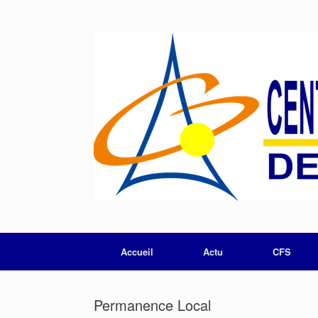
Skip
to
content
Accueil
Actu
CFS
Permanence Local