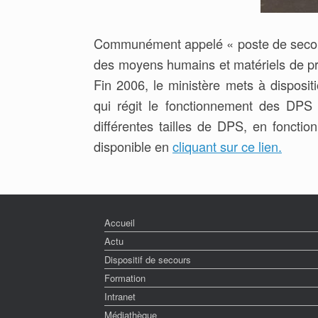
Communément appelé « poste de secours 
des moyens humains et matériels de pre
Fin 2006, le ministère mets à disposit
qui régit le fonctionnement des DPS p
différentes tailles de DPS, en fonctio
disponible en
cliquant sur ce lien.
Accueil
Actu
Dispositif de secours
Formation
Intranet
Médiathèque